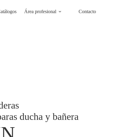
atálogos
Área profesional
Contacto
deras
ras ducha y bañera
IN